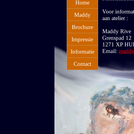
Home
Voor informat
Maddy
aan atelier :
Brochure
Maddy Rive
Grenspad 12
Impressie
1271 XP HU
Email:
maddy
Informatie
Contact