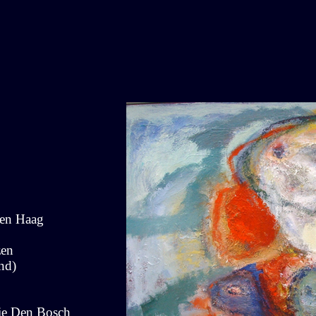
Den Haag
zen
nd)
ie Den Bosch